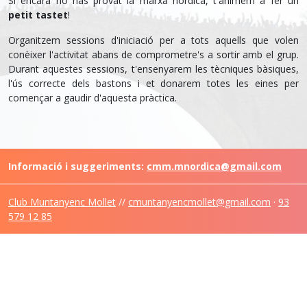
Si encara no has provat la marxa nòrdica, t'animem a fer un
petit tastet
!
Organitzem sessions d'iniciació per a tots aquells que volen
conèixer l'activitat abans de comprometre's a sortir amb el grup.
Durant aquestes sessions, t'ensenyarem les tècniques bàsiques,
l'ús correcte dels bastons i et donarem totes les eines per
començar a gaudir d'aquesta pràctica.
Informació i suggeriments:
cmm.mnordica@gmail.com
Club Muntanyenc Mollet
//
cmuntanyencmollet@gmail.com
·
93
579 12 85