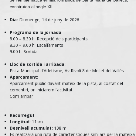
de l’emblemàtica ermita romànica de Santa Maria de Gallecs,
construïda al segle XII.
Dia:
Diumenge, 14 de juny de 2026
Programa de la jornada
8.00 – 8.30 h: Recepció dels participants
8.30 – 9.00 h: Escalfaments
9.00 h: Sortida
Lloc de sortida i arribada:
Pista Municipal d'Atletisme, Av Rívoli 8 de Mollet del Vallés
Aparcament:
Aparcament públic davant mateix de la pista, al costat del
cementiri, on iniciarem l’activitat.
Com arribar
Recorregut
Longitud:
11km
Desnivell acumulat:
138 m
Es realitzarà una ruta de característiques similars per la mateixa