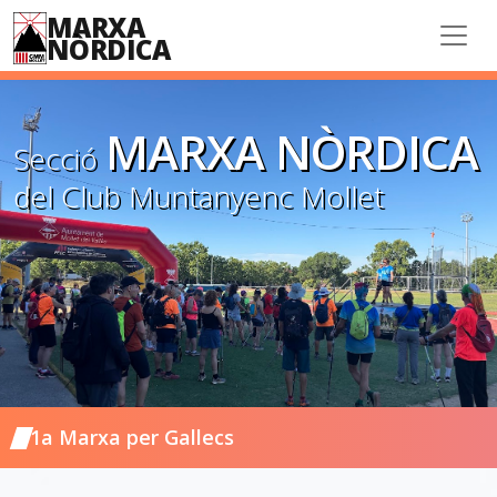
MARXA
NÒRDICA
MARXA NÒRDICA
Secció
del Club Muntanyenc Mollet
1a Marxa per Gallecs