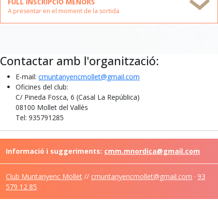
FULL INSCRIPCIÓ MENORS
A presentar en el moment de la sortida
Contactar amb l'organització:
E-mail:
cmuntanyencmollet@gmail.com
Oficines del club:
C/ Pineda Fosca, 6 (Casal La República)
08100 Mollet del Vallès
Tel: 935791285
Informació i suggeriments:
cmm.mnordica@gmail.com
Club Muntanyenc Mollet
//
cmuntanyencmollet@gmail.com
·
93
579 12 85