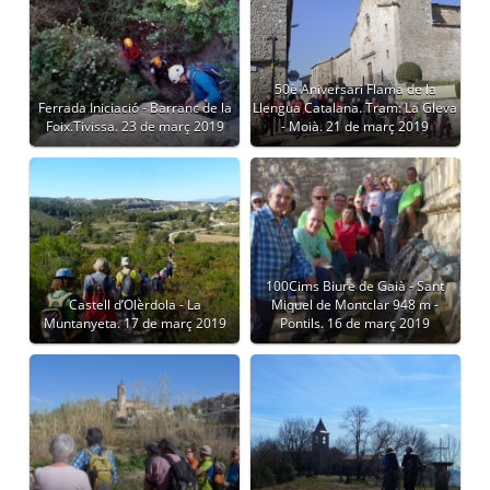
50è Aniversari Flama de la
Ferrada Iniciació - Barranc de la
Llengua Catalana. Tram: La Gleva
Foix.Tivissa. 23 de març 2019
- Moià. 21 de març 2019
100Cims Biure de Gaià - Sant
Castell d’Olèrdola - La
Miquel de Montclar 948 m -
Muntanyeta. 17 de març 2019
Pontils. 16 de març 2019