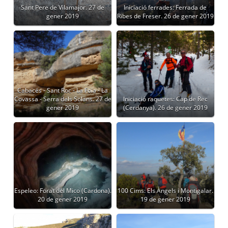
Sant Pere de Vilamajor. 27 de
Iniciació ferrades: Ferrada de
gener 2019
Ribes de Freser. 26 de gener 2019
Cabacés - Sant Roc - La Foia - La
Covassa - Serra dels Solans. 27 de
Iniciació raquetes: Cap de Rec
gener 2019
(Cerdanya). 26 de gener 2019
Espeleo: Forat del Mico (Cardona).
100 Cims: Els Àngels i Montigalar.
20 de gener 2019
19 de gener 2019