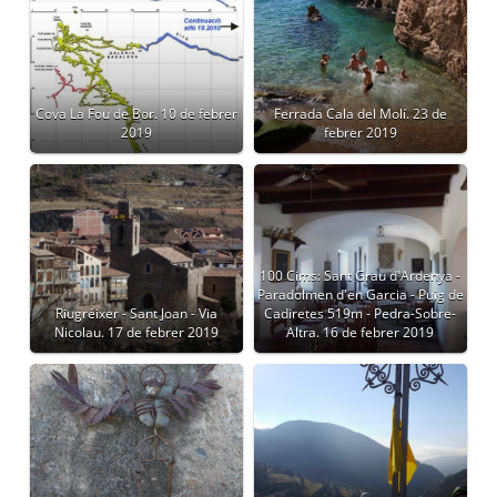
Cova La Fou de Bor. 10 de febrer
Ferrada Cala del Molí. 23 de
2019
febrer 2019
100 Cims: Sant Grau d'Ardenya -
Paradolmen d'en Garcia - Puig de
Riugréixer - Sant Joan - Via
Cadiretes 519m - Pedra-Sobre-
Nicolau. 17 de febrer 2019
Altra. 16 de febrer 2019