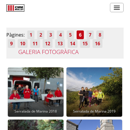
Pàgines:
1
2
3
4
5
6
7
8
9
10
11
12
13
14
15
16
GALERIA FOTOGRÀFICA
Serralada de Marina 2018
Serralada de Marina 2019