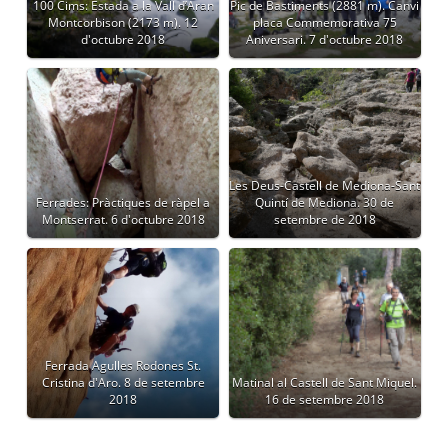
100 Cims: Estada a la Vall d’Aran
Pic de Bastiments (2881 m). Canvi
Montcorbison (2173 m). 12
placa Commemorativa 75
d'octubre 2018
Aniversari. 7 d'octubre 2018
Les Deus-Castell de Mediona-Sant
Ferrades: Pràctiques de ràpel a
Quintí de Mediona. 30 de
Montserrat. 6 d'octubre 2018
setembre de 2018
Ferrada Agulles Rodones St.
Cristina d'Aro. 8 de setembre
Matinal al Castell de Sant Miquel.
2018
16 de setembre 2018