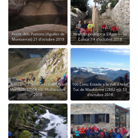
Avenc dels Puetons (Agulles de
Itinerari geològic a S’Agaró - Sa
Montserrat) 21 d'octubre 2018
Conca. 14 d'octubre 2018
100 Cims: Estada a la Vall d’Aran
100 Cims: Estada a la Vall d’Aran
Montlude (2518 m). 14 d'octubre
Tuc de Maubèrme (2882 m). 13
2018
d'octubre 2018