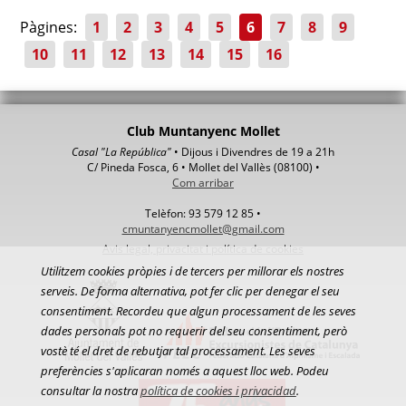
Pàgines:
1
2
3
4
5
6
7
8
9
10
11
12
13
14
15
16
Club Muntanyenc Mollet
Casal "La República"
• Dijous i Divendres de 19 a 21h
C/ Pineda Fosca, 6 • Mollet del Vallès (08100) •
Com arribar
Telèfon: 93 579 12 85 •
cmuntanyencmollet@gmail.com
Avis legal, privacitat i política de cookies
Utilitzem cookies pròpies i de tercers per millorar els nostres
serveis. De forma alternativa, pot fer clic per denegar el seu
consentiment. Recordeu que algun processament de les seves
dades personals pot no requerir del seu consentiment, però
vostè té el dret de rebutjar tal processament. Les seves
preferències s'aplicaran només a aquest lloc web. Podeu
consultar la nostra
política de cookies i privacidad
.