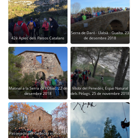
Serra de Daró - Llabià - Gualta. 23
42è Aplec dels Països Catalans
de desembre 2018
Matinal a la Serra de l'Obac. 22 de
Vilobí del Penedès, Espai Natural
desembre 2018
dels Pèlags. 25 de novembre 2018
Passejada per Gallecs i esmorzar