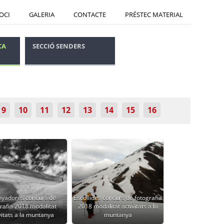
SOCI
GALERIA
CONTACTE
PRÉSTEC MATERIAL
CA
SECCIÓ SENDERS
CONSELLS SEGURETAT
9
10
11
12
13
14
15
16
yadores concurs de
Escollides concurs de fotografia
rafia 2018 modalitat
2018 modalitat activitats a la
vitats a la muntanya
muntanya