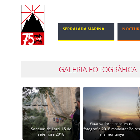
SERRALADA MARINA
NOCTUR
MARXA NÒRDICA
100 CIMS
GALERIA FOTOGRÀFICA
Guanyadores concurs de
Santuari de Lord. 15 de
fotografia 2018 modalitat Boires
setembre 2018
a la muntanya