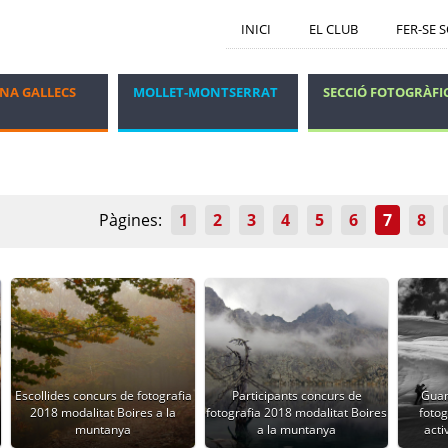
INICI
EL CLUB
FER-SE 
NA GALLECS
MOLLET-MONTSERRAT
SECCIÓ FOTOGRÀFI
GRUP DELS DIJOUS
VIATGES I ESTADES
Pàgines:
1
2
3
4
5
6
7
8
Escollides concurs de fotografia
Participants concurs de
Guan
2018 modalitat Boires a la
fotografia 2018 modalitat Boires
fotog
muntanya
a la muntanya
acti