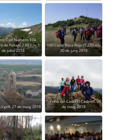
ms: Cim Número 100 -
t de Pallars 2.883 m. 1
100 Cims: ​Roca Roja (1.239 m).
de juliol 2018
30 de juny 2018
Torreta del Cadí i El Cadinell. 26
Urgell. 27 de maig 2018
de maig 2018