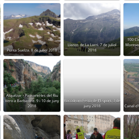
100 Ci
Llanos de La Larri. 7 de juliol
Montsen
Punta Suelza. 8 de juliol 2018
2018
Alquézar - Passarel·les del Riu
Vero a Barbastre. 9 i 10 de juny
Rocòdrom Festa de l'Esport. 3 de
2018
juny 2018
Canal d'