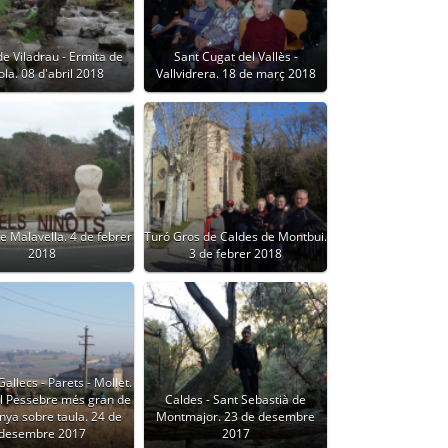
de Viladrau - Ermita de
Sant Cugat del Vallès -
rola. 08 d'abril 2018
Vallvidrera. 18 de març 2018
e Malavella. 4 de febrer
Turó Gros de Caldes de Montbui.
2018
3 de febrer 2018
Gallecs - Parets - Mollet.
el Pessebre més gran de
Caldes - Sant Sebastià de
nya sobre taula. 24 de
Montmajor. 23 de desembre
desembre 2017
2017