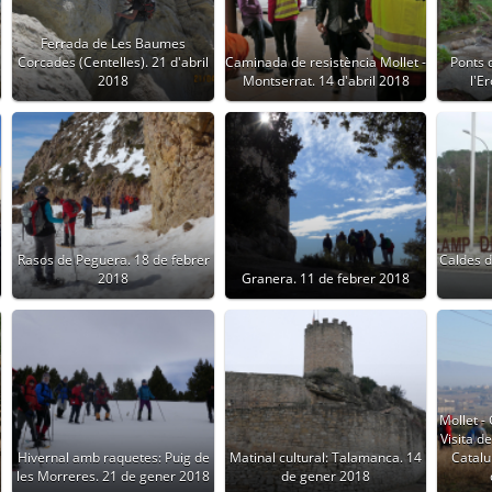
Ferrada de Les Baumes
Corcades (Centelles). 21 d'abril
Caminada de resistència Mollet -
Ponts 
2018
Montserrat. 14 d'abril 2018
l'E
Rasos de Peguera. 18 de febrer
Caldes d
2018
Granera. 11 de febrer 2018
Mollet - 
Visita d
Hivernal amb raquetes: Puig de
Matinal cultural: Talamanca. 14
Catalu
les Morreres. 21 de gener 2018
de gener 2018